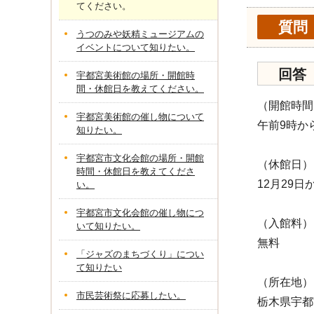
てください。
質問
うつのみや妖精ミュージアムの
イベントについて知りたい。
回答
宇都宮美術館の場所・開館時
間・休館日を教えてください。
（開館時間
宇都宮美術館の催し物について
午前9時か
知りたい。
宇都宮市文化会館の場所・開館
（休館日）
時間・休館日を教えてくださ
12月29日
い。
宇都宮市文化会館の催し物につ
（入館料）
いて知りたい。
無料
「ジャズのまちづくり」につい
て知りたい
（所在地）
市民芸術祭に応募したい。
栃木県宇都