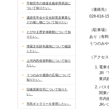
宇都宮市の後援名義使用承認に
ついて知りたい。
（連絡先）
028-616-1
遺跡見学会や文化財普及事業な
どの催し物について知りたい
（駐車場）
とびやま歴史体験館について知
あり（有料
りたい。
うつのみや
埋蔵文化財包蔵地について確認
したい。
（アクセス
上河内民俗資料館について知り
たい。
電車
JR
うつのみや遺跡の広場について
東武
知りたい。
バス
旧篠原家住宅について知りた
関東
い。
市内
市民ギャラリーを使用したい。
JR