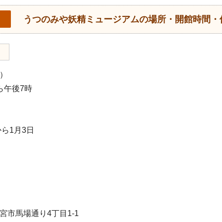
うつのみや妖精ミュージアムの場所・開館時間・
）
ら午後7時
から1月3日
宮市馬場通り4丁目1-1