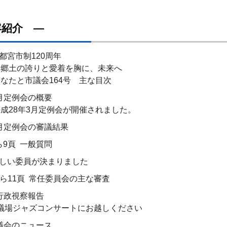
容紹介 ―
宇都宮市制120周年
の誇りと愛着を胸に、未来へ
と市議会164号 主な目次
3月定例会の概要
8年3月定例会が開催されました。
3 月定例会の審議結果
ら9頁 一般質問
新しい委員が決まりました
から11頁 常任委員会の主な審査
 行政視察報告
ジャズコンサートにお越しください
 議会のニュース