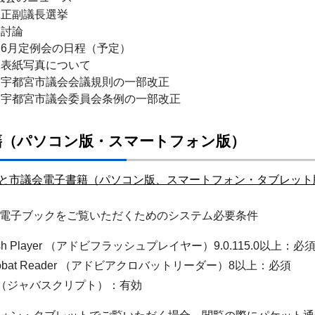
議長選挙
論
定例会の日程（予定）
写真について
宮市議会会議規則の一部改正
宮市議会委員会条例の一部改正
籍（パソコン版・スマートフォン版）
と市議会電子書籍（パソコン版、スマートフォン・タブレット
電子ブックをご覧いただくためのシステム必要条件
lash Player （アドビフラッシュプレイヤー）9.0.115.0以上：必
Acrobat Reader （アドビアクロバットリーダー）8以上：必須
ript（ジャバスクリプト）：有効