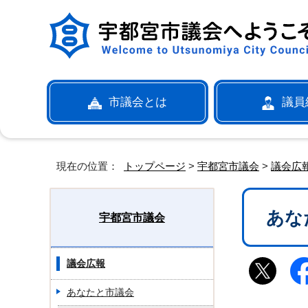
市議会とは
議員
現在の位置：
トップページ
>
宇都宮市議会
>
議会広
あな
宇都宮市議会
議会広報
あなたと市議会