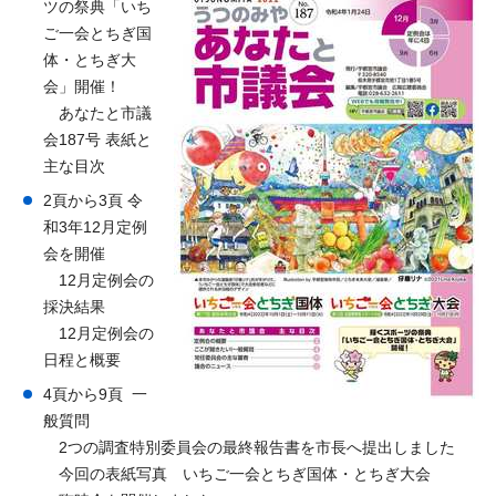
ツの祭典「いち
ご一会とちぎ国
体・とちぎ大
会」開催！
あなたと市議
会187号 表紙と
主な目次
2頁から3頁 令
和3年12月定例
会を開催
12月定例会の
採決結果
12月定例会の
日程と概要
4頁から9頁 一
般質問
2つの調査特別委員会の最終報告書を市長へ提出しました
今回の表紙写真 いちご一会とちぎ国体・とちぎ大会