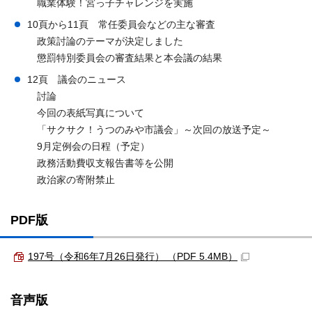
職業体験！宮っ子チャレンジを実施
10頁から11頁 常任委員会などの主な審査
政策討論のテーマが決定しました
懲罰特別委員会の審査結果と本会議の結果
12頁 議会のニュース
討論
今回の表紙写真について
「サクサク！うつのみや市議会」～次回の放送予定～
9月定例会の日程（予定）
政務活動費収支報告書等を公開
政治家の寄附禁止
PDF版
197号（令和6年7月26日発行） （PDF 5.4MB）
音声版