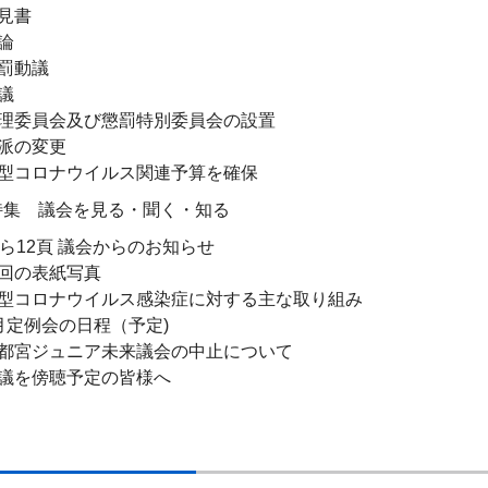
見書
論
動議
議
委員会及び懲罰特別委員会の設置
の変更
コロナウイルス関連予算を確保
 特集 議会を見る・聞く・知る
から12頁 議会からのお知らせ
の表紙写真
コロナウイルス感染症に対する主な取り組み
定例会の日程（予定)
宮ジュニア未来議会の中止について
を傍聴予定の皆様へ