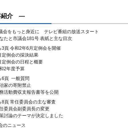
容紹介 ―
市議会をもっと身近に テレビ番組の放送スタート
と市議会181号 表紙と主な目次
ら3頁 令和2年6月定例会を開催
定例会の採決結果
定例会の日程と概要
2年度予算
ら6頁 一般質問
家の寄附禁止
活動費収支報告書等を公開
ら8頁 常任委員会の主な審査
委員会副委員長の変更
討論のテーマが決定しました
議会のニュース