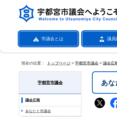
市議会とは
議員
現在の位置：
トップページ
>
宇都宮市議会
>
議会広
あな
宇都宮市議会
議会広報
あなたと市議会