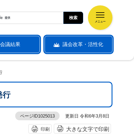
メニュー
会議結果
議会改革・活性化
行
発行
ページID1025013
更新日 令和6年3月8日
大きな文字で印刷
印刷