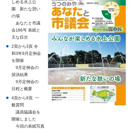
しめる水上公
園 新たな憩い
の場
あなたと市議
会186号 表紙と
主な目次
2頁から3頁 令
和3年9月定例会
を開催
9月定例会の
採決結果
9月定例会の
日程と概要
4頁から8頁 一
般質問
議員協議会を
開催しました
今回の表紙写真