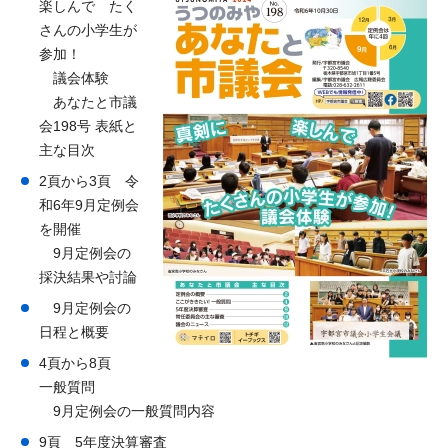
楽しんで たく
さんの小学生が
参加！
議会体験
あなたと市議
会198号 表紙と
主な目次
2頁から3頁 令
和6年9月定例会
を開催
9月定例会の
採決結果や討論
9月定例会の
日程と概要
4頁から8頁
一般質問
9月定例会の一般質問内容
9頁 5年度決算審査