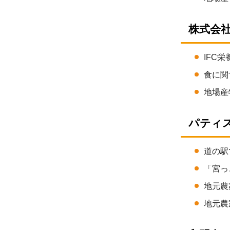
株式会社
IFC
食に関
地場産
パティス
道の駅
「宮っ
地元農
地元農