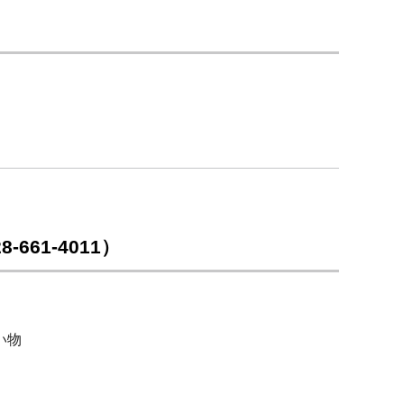
61-4011）
）
い物