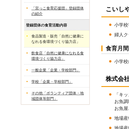
こいしや
「宮っこ食育応援団」登録団体
の紹介
小学校
登録団体の食育活動内容
婦人ク
食品製造・販売「自然に健康に
なれる食環境づくり協力店」
食育月間
飲食店「自然に健康になれる食
環境づくり協力店」
小学校
一般企業「企業・学校部門」
株式会社
学校「企業・学校部門」
その他「ボランティア団体・地
「キッ
域団体等部門」
お魚調
お魚屋
地場産
地場産