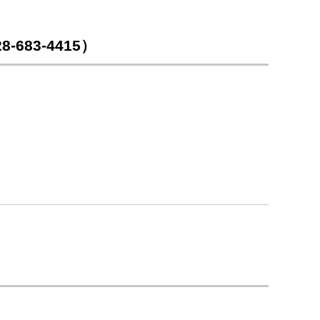
83-4415）
）