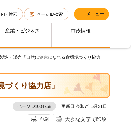
メニュー
ト内検索
ページID検索
産業・ビジネス
市政情報
品製造・販売「自然に健康になれる食環境づくり協力
境づくり協力店」
ページID1004758
更新日 令和7年5月21日
大きな文字で印刷
印刷