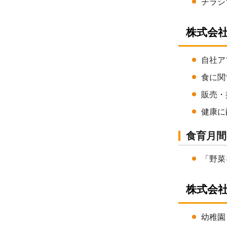
チラシ
株式会社
自社ア
食に関
販売・
健康に
食育月間
「野菜
株式会社
幼稚園