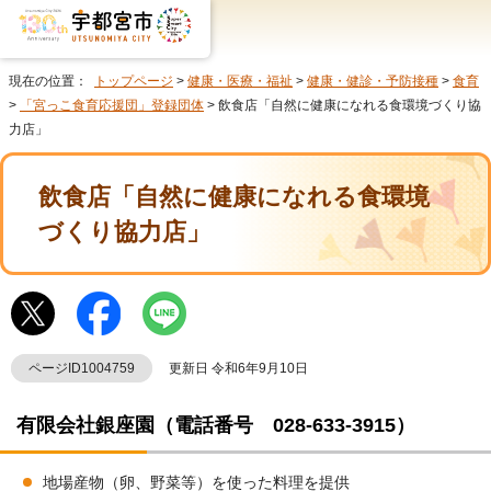
現在の位置：
トップページ
>
健康・医療・福祉
>
健康・健診・予防接種
>
食育
>
「宮っこ食育応援団」登録団体
> 飲食店「自然に健康になれる食環境づくり協
力店」
飲食店「自然に健康になれる食環境
づくり協力店」
ページID1004759
更新日 令和6年9月10日
有限会社銀座園（電話番号 028-633-3915）
地場産物（卵、野菜等）を使った料理を提供