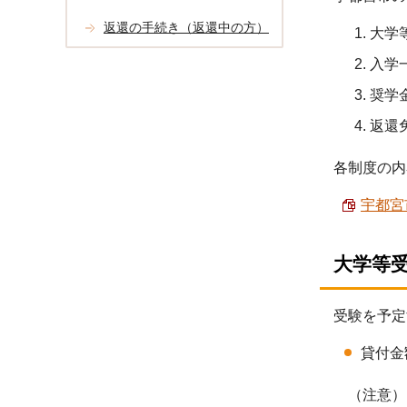
返還の手続き（返還中の方）
大学
入学
奨学
返還
各制度の内
宇都宮
大学等
受験を予定
貸付金
（注意）