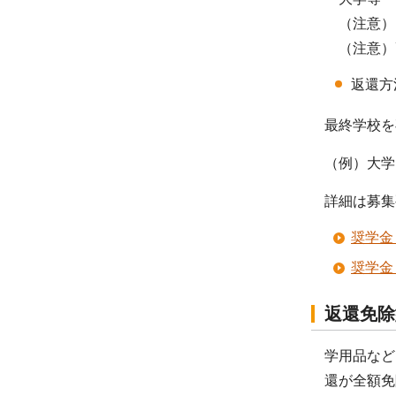
（注意）
（注意）高
返還方
最終学校を
（例）大学
詳細は募集
奨学金
奨学金
返還免除
学用品など
還が全額免