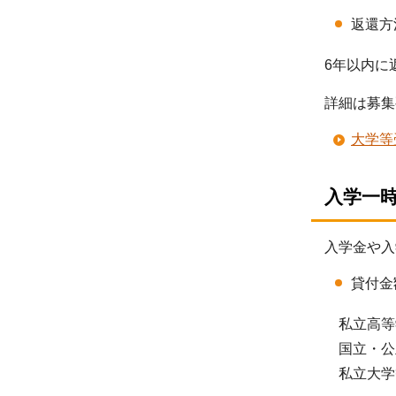
返還方
6年以内に
詳細は募集
大学等
入学一
入学金や入
貸付金
私立高等
国立・公立
私立大学