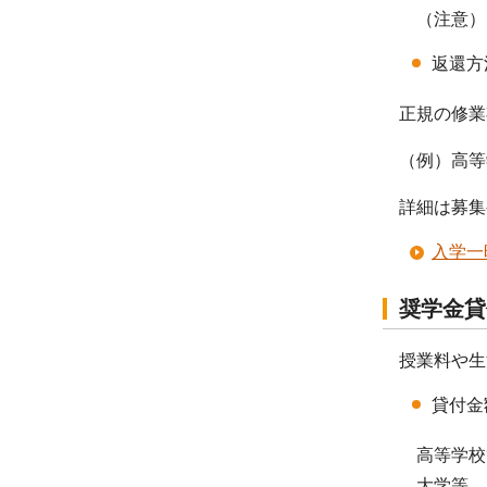
（注意）
返還方
正規の修業
（例）高等
詳細は募集
入学一
奨学金貸
授業料や生
貸付金
高等学校等
大学等 月