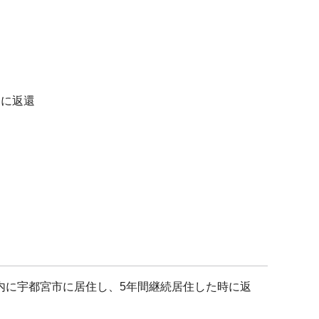
内に返還
）
内に宇都宮市に居住し、5年間継続居住した時に返