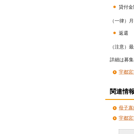
貸付金
（一律）月額
返還
（注意）最
詳細は募集
宇都宮
関連情
母子寡
宇都宮