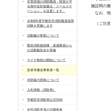
災害現場の消防職員・団員を守
施設間の搬
る熱中症対策拠点「クールステ
ーション」を設置します。
なお、他
令和8年度宇都宮市消防職員採用
（ご注意
試験を実施します
活動服の更新について
緊急消防援助隊 派遣隊員から
の活動報告会を実施
マイナ救急の開始について
患者等搬送事業者一覧
水防協力団体について
入札情報（消防局）
宇都宮市消防局公式SNS
女性消防吏員の活躍推進