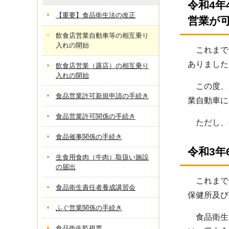
令和4
【重要】食品衛生法の改正
営業が
飲食店営業自動車等の相互乗り
入れの開始
これまで
ありました
飲食店営業（露店）の相互乗り
入れの開始
この度、県
食品営業許可新規申請の手続き
業自動車に
食品営業許可関係の手続き
ただし、令
食品催事関係の手続き
令和3
生食用食肉（牛肉）取扱い施設
の届出
これまで
食品衛生責任者養成講習会
保健所及び
ふぐ営業関係の手続き
食品衛生法
食品衛生監視票