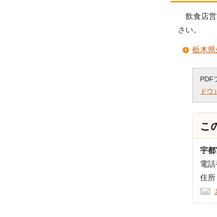
飲食店営
さい。
栃木県
PD
ドウ
こ
宇都
電話番
住所