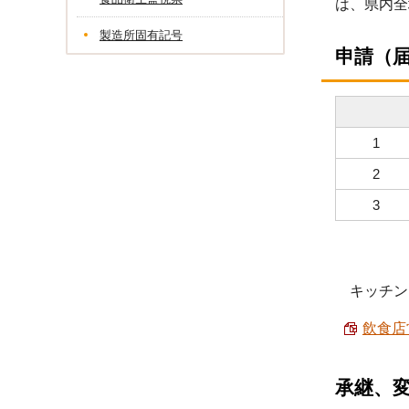
は、県内全
製造所固有記号
申請（
1
2
3
キッチン
飲食店
承継、