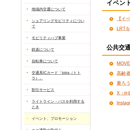
イベン
地域内交通について
【イベ
シェアリングモビリティについ
て
LRT
モビリティハブ事業
公共交
鉄道について
自転車について
MOVE
交通系ICカード「totra（トト
高齢者
ラ）」
乗ろ
割引サービス
X
（外
ライトライン・バスを利用する
Insta
とき
イベント、プロモーション