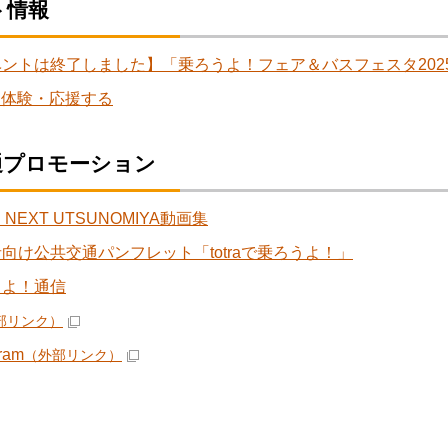
ト情報
ントは終了しました】「乗ろうよ！フェア＆バスフェスタ202
を体験・応援する
通プロモーション
 NEXT UTSUNOMIYA動画集
向け公共交通パンフレット「totraで乗ろうよ！」
うよ！通信
部リンク）
gram
（外部リンク）