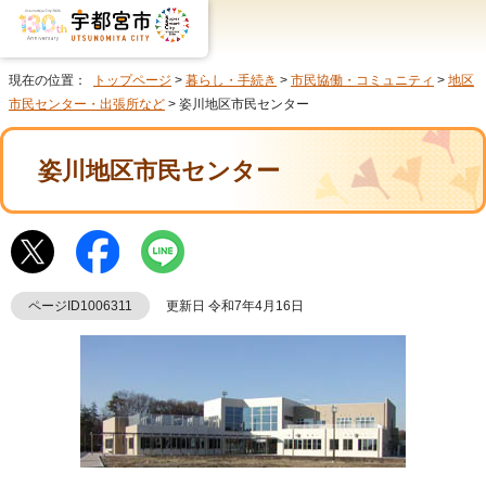
現在の位置：
トップページ
>
暮らし・手続き
>
市民協働・コミュニティ
>
地区
市民センター・出張所など
> 姿川地区市民センター
姿川地区市民センター
ページID1006311
更新日 令和7年4月16日