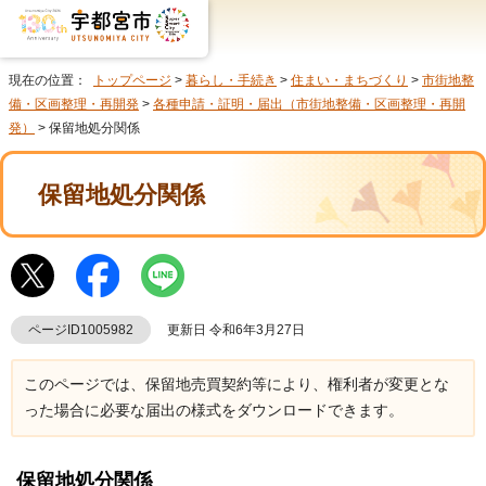
現在の位置：
トップページ
>
暮らし・手続き
>
住まい・まちづくり
>
市街地整
備・区画整理・再開発
>
各種申請・証明・届出（市街地整備・区画整理・再開
発）
> 保留地処分関係
保留地処分関係
ページID1005982
更新日 令和6年3月27日
このページでは、保留地売買契約等により、権利者が変更とな
った場合に必要な届出の様式をダウンロードできます。
保留地処分関係