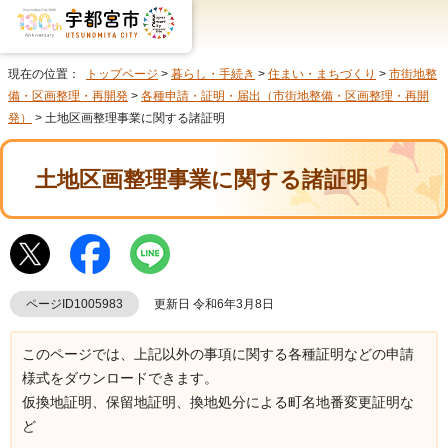
現在の位置：
トップページ
>
暮らし・手続き
>
住まい・まちづくり
>
市街地整
備・区画整理・再開発
>
各種申請・証明・届出（市街地整備・区画整理・再開
発）
> 土地区画整理事業に関する諸証明
土地区画整理事業に関する諸証明
ページID1005983
更新日 令和6年3月8日
このページでは、上記以外の事項に関する各種証明などの申請
様式をダウンロードできます。
仮換地証明、保留地証明、換地処分による町名地番変更証明な
ど