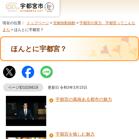
現在の位置：
トップページ
>
宮愉快動画館
>
宇都宮の実力 宇都宮ってこんな
まち
> ほんとに宇都宮？
ほんとに宇都宮？
ページID1026619
更新日 令和3年3月15日
宇都宮の風格ある都市の魅力
宇都宮を愉しむ魅力