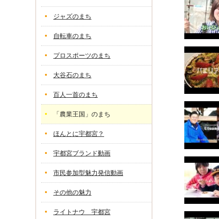
ジャズのまち
自転車のまち
プロスポーツのまち
大谷石のまち
百人一首のまち
「農業王国」のまち
ほんとに宇都宮？
宇都宮ブランド動画
市民参加型魅力発信動画
その他の魅力
ライトナウ 宇都宮