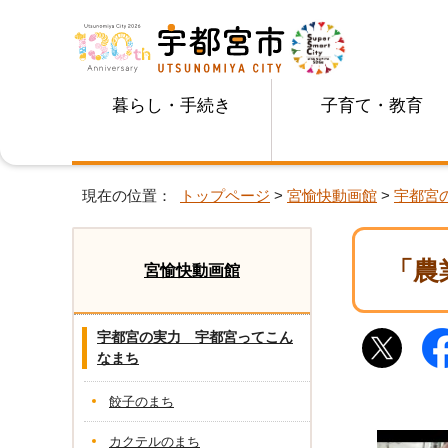
暮らし・手続き
子育て・教育
現在の位置：
トップページ
>
宮愉快動画館
>
宇都宮
「農
宮愉快動画館
宇都宮の実力 宇都宮ってこん
なまち
餃子のまち
カクテルのまち