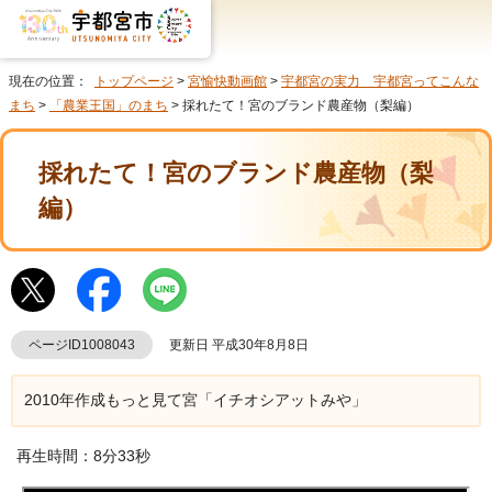
現在の位置：
トップページ
>
宮愉快動画館
>
宇都宮の実力 宇都宮ってこんな
まち
>
「農業王国」のまち
> 採れたて！宮のブランド農産物（梨編）
採れたて！宮のブランド農産物（梨
編）
ページID1008043
更新日 平成30年8月8日
2010年作成もっと見て宮「イチオシアットみや」
再生時間：8分33秒