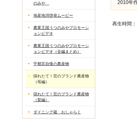
2010
のみや
地産地消啓発ムービー
再生時間：
農業王国うつのみやプロモーシ
ョンビデオ
農業王国うつのみやプロモーシ
ョンビデオ（全編まとめ）
宇都宮自慢の農産物
採れたて！宮のブランド農産物
（苺編）
採れたて！宮のブランド農産物
（梨編）
ダイニング蔵 おしゃらく