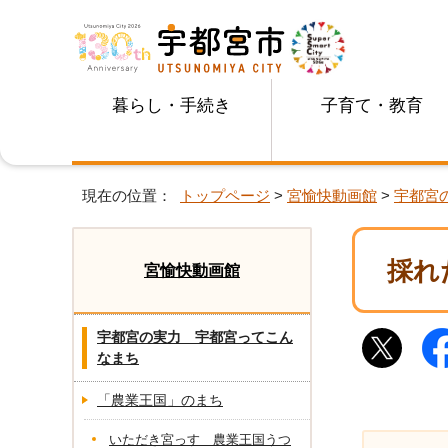
暮らし・手続き
子育て・教育
現在の位置：
トップページ
>
宮愉快動画館
>
宇都宮
採れ
宮愉快動画館
宇都宮の実力 宇都宮ってこん
なまち
「農業王国」のまち
いただき宮っす 農業王国うつ