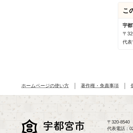
こ
宇都
〒3
代表
ホームページの使い方
著作権・免責事項
〒320-85
代表電話：02