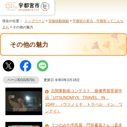
現在の位置：
トップページ
>
宮愉快動画館
>
宇都宮の実力 宇都宮ってこんな
まち
> その他の魅力
その他の魅力
ページID1026701
更新日 令和3年3月18日
北関東動画コンテスト 最優秀賞受賞作
品「UTSUNOMIYA TRAVEL IN
1DAY」（ウツノミヤ トラベル イン ワ
ンデイ）
うつのみや市民賞 門井慶喜さん（直木