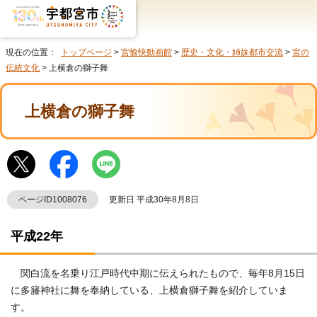
現在の位置：
トップページ
>
宮愉快動画館
>
歴史・文化・姉妹都市交流
>
宮の
伝統文化
> 上横倉の獅子舞
上横倉の獅子舞
ページID1008076
更新日 平成30年8月8日
平成22年
関白流を名乗り江戸時代中期に伝えられたもので、毎年8月15日
に多籐神社に舞を奉納している、上横倉獅子舞を紹介していま
す。