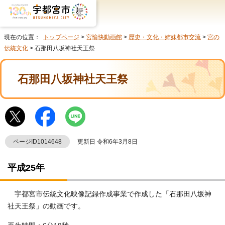
現在の位置：
トップページ
>
宮愉快動画館
>
歴史・文化・姉妹都市交流
>
宮の
伝統文化
> 石那田八坂神社天王祭
石那田八坂神社天王祭
ページID1014648
更新日 令和6年3月8日
平成25年
宇都宮市伝統文化映像記録作成事業で作成した「石那田八坂神
社天王祭」の動画です。