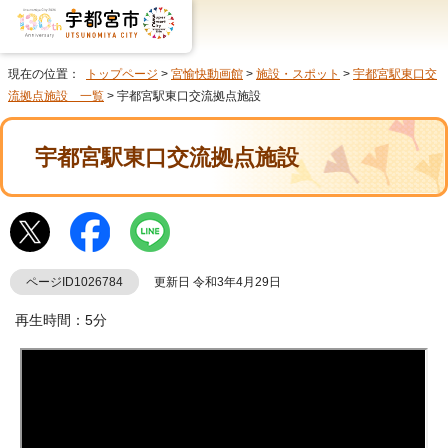
現在の位置：
トップページ
>
宮愉快動画館
>
施設・スポット
>
宇都宮駅東口交
流拠点施設 一覧
> 宇都宮駅東口交流拠点施設
宇都宮駅東口交流拠点施設
ページID1026784
更新日 令和3年4月29日
再生時間：5分