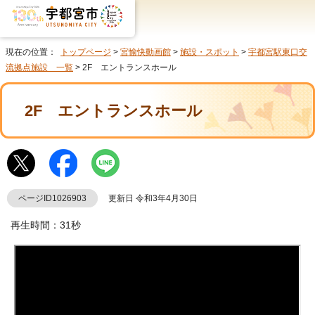
現在の位置：
トップページ
>
宮愉快動画館
>
施設・スポット
>
宇都宮駅東口交
流拠点施設 一覧
> 2F エントランスホール
2F エントランスホール
ページID1026903
更新日 令和3年4月30日
再生時間：31秒