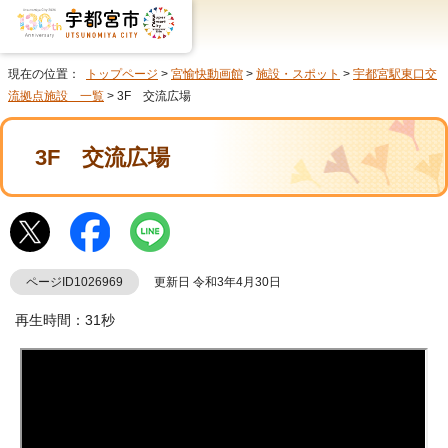
現在の位置：
トップページ
>
宮愉快動画館
>
施設・スポット
>
宇都宮駅東口交
流拠点施設 一覧
> 3F 交流広場
3F 交流広場
ページID1026969
更新日 令和3年4月30日
再生時間：31秒