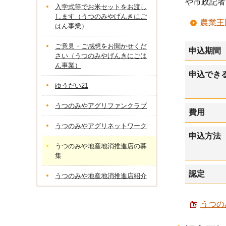
や市政記者
入学式等でお米セットをお渡し
します（うつのみやげんきにご
農業王
はん事業）
ご意見・ご感想をお聞かせくだ
申込期間
さい（うつのみやげんきにごは
ん事業）
申込でき
ゆうだい21
うつのみやアグリファンクラブ
費用
うつのみやアグリネットワーク
申込方法
うつのみや地産地消推進店の募
集
認定
うつのみや地産地消推進店紹介
うつの