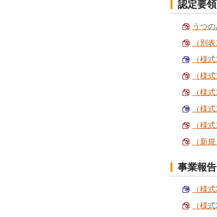
認定要領
うつの
（別表1
（様式
（様式
（様式
（様式
（様式
（新規
事業報告
（様式
（様式