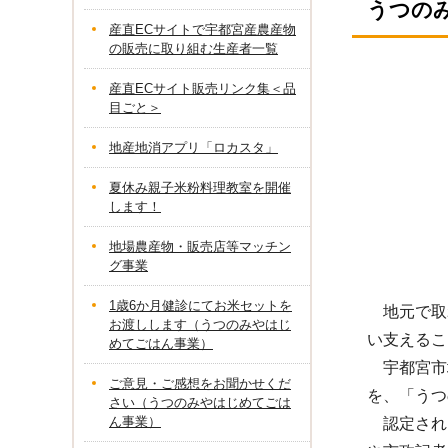
うつの
産直ECサイトで宇都宮産農産物
の販売に取り組む生産者一覧
産直ECサイト販売リンク集＜品
目ごと＞
地産地消アプリ「ロカスタ」
夏休み親子米粉料理教室を開催
します！
地場農産物・販売店等マッチン
グ事業
1歳6か月健診にてお米セットを
地元で取
お渡しします（うつのみやはじ
い支えるこ
めてごはん事業）
宇都宮市
ご意見・ご感想をお聞かせくだ
を、「うつ
さい（うつのみやはじめてごは
ん事業）
認定され