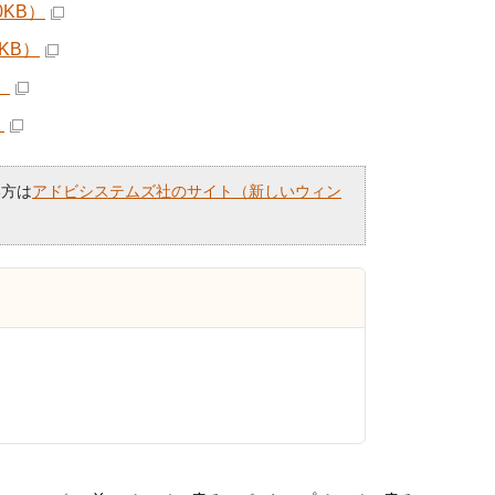
0KB）
KB）
）
）
い方は
アドビシステムズ社のサイト（新しいウィン