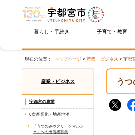
暮らし・手続き
子育て・教育
現在の位置：
トップページ
>
産業・ビジネス
>
宇都
うつ
産業・ビジネス
宇都宮の農業
6次産業化・地産地消
「うつのみやグリーンマルシ
ェ」への出店者募集