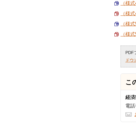
（様式
（様式
（様式
（様式
PD
ドウ
こ
経済
電話番