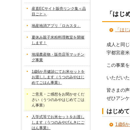
産直ECサイト販売リンク集＜品
「はじ
目ごと＞
地産地消アプリ「ロカスタ」
「はじ
夏休み親子米粉料理教室を開催
します！
成人と同じ
宇都宮産米
地場農産物・販売店等マッチン
グ事業
この事業を
1歳6か月健診にてお米セットを
お渡しします（うつのみやはじ
いただいた
めてごはん事業）
皆さまの声
ご意見・ご感想をお聞かせくだ
ぜひアンケ
さい（うつのみやはじめてごは
ん事業）
はじめて
入学式等でお米セットをお渡し
します（うつのみやげんきにご
1歳6
はん事業）