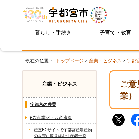
暮らし・手続き
子育て・教育
現在の位置：
トップページ
>
産業・ビジネス
>
宇都
ご意
産業・ビジネス
業）
宇都宮の農業
6次産業化・地産地消
産直ECサイトで宇都宮産農産物
の販売に取り組む生産者一覧