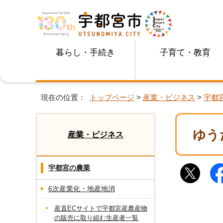
暮らし・手続き
子育て・教育
現在の位置：
トップページ
>
産業・ビジネス
>
宇都
ゆう
産業・ビジネス
宇都宮の農業
6次産業化・地産地消
産直ECサイトで宇都宮産農産物
の販売に取り組む生産者一覧