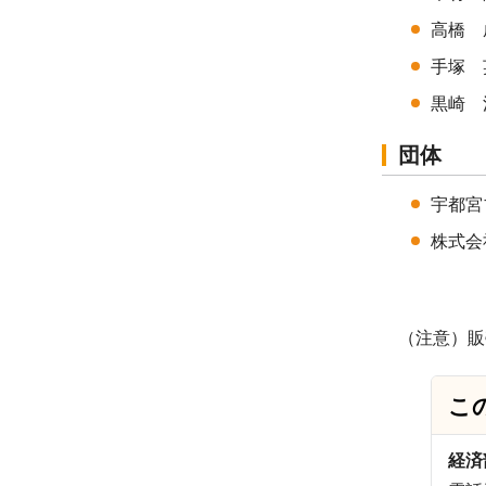
高橋 成
手塚 英
黒崎 浩
団体
宇都宮ブ
株式会
（注意）販
こ
経済