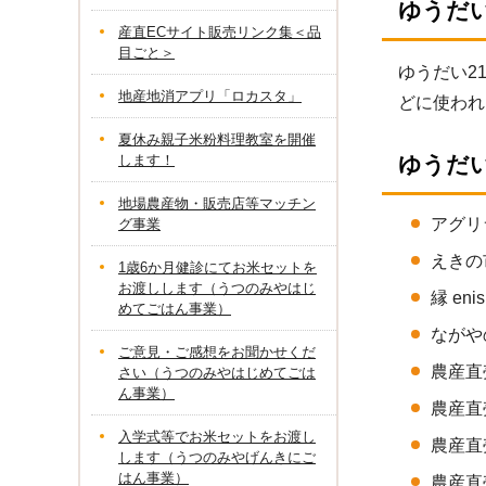
ゆうだい
産直ECサイト販売リンク集＜品
目ごと＞
ゆうだい2
地産地消アプリ「ロカスタ」
どに使われ
夏休み親子米粉料理教室を開催
します！
ゆうだ
地場農産物・販売店等マッチン
アグリ
グ事業
えきの市
1歳6か月健診にてお米セットを
お渡しします（うつのみやはじ
縁 en
めてごはん事業）
ながやの
ご意見・ご感想をお聞かせくだ
農産直売
さい（うつのみやはじめてごは
ん事業）
農産直売
入学式等でお米セットをお渡し
農産直売
します（うつのみやげんきにご
はん事業）
農産直