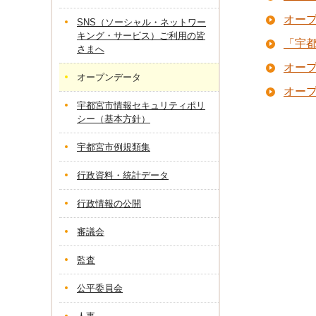
オー
SNS（ソーシャル・ネットワー
キング・サービス）ご利用の皆
「宇
さまへ
オー
オープンデータ
オー
宇都宮市情報セキュリティポリ
シー（基本方針）
宇都宮市例規類集
行政資料・統計データ
行政情報の公開
審議会
監査
公平委員会