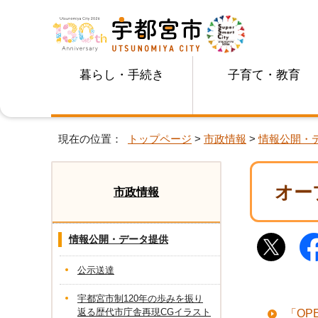
暮らし・手続き
子育て・教育
現在の位置：
トップページ
>
市政情報
>
情報公開・
オー
市政情報
情報公開・データ提供
公示送達
宇都宮市制120年の歩みを振り
返る歴代市庁舎再現CGイラスト
「OP