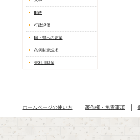
人事
財政
行政評価
国・県への要望
条例制定請求
未利用財産
ホームページの使い方
著作権・免責事項