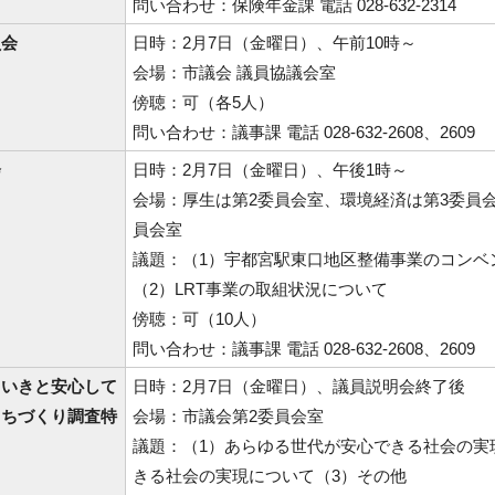
問い合わせ：保険年金課 電話 028-632-2314
員会
日時：2月7日（金曜日）、午前10時～
会場：市議会 議員協議会室
傍聴：可（各5人）
問い合わせ：議事課 電話 028-632-2608、2609
会
日時：2月7日（金曜日）、午後1時～
会場：厚生は第2委員会室、環境経済は第3委員
員会室
議題：（1）宇都宮駅東口地区整備事業のコンベ
（2）LRT事業の取組状況について
傍聴：可（10人）
問い合わせ：議事課 電話 028-632-2608、2609
きいきと安心して
日時：2月7日（金曜日）、議員説明会終了後
まちづくり調査特
会場：市議会第2委員会室
議題：（1）あらゆる世代が安心できる社会の実
きる社会の実現について（3）その他