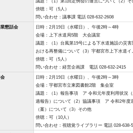
議題：（1）第1回定例会の運営について（2）そ
傍聴：可（5人）
問い合わせ：議事課 電話 028-632-2608
事業懇話会
日時：2月19日（水曜日）、午後2時～4時
会場：上下水道局5階 大会議室
議題：（1）台風第19号による下水道施設の災
おける再整備について（3）宇都宮市上下水道イ
傍聴：可（5人）
問い合わせ：経営企画課 電話 028-632-2415
査会
日時：2月19日（水曜日）、午後2時～3時
会場：宇都宮市立東図書館2階 集会室
議題：（1）報告事項 ア 令和元年度利用状況
過報告）について（2）協議事項 ア 令和2年度
（案）について（3）その他
傍聴：可（10人）
問い合わせ：視聴覚ライブラリー 電話 028-638-5