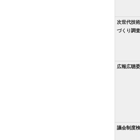
次世代技
づくり調
広報広聴
議会制度