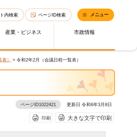
メニュー
ト内検索
ページID検索
産業・ビジネス
市政情報
覧表）
> 令和2年2月（会議日程一覧表）
ページID1022421
更新日 令和6年3月8日
大きな文字で印刷
印刷