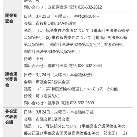
傍聴：可
問い合わせ：政策調査課 電話 028-632-2612
開発審
日時：3月23日（月曜日）、午後2時30分～
査会
会場：市役所14階 14A会議室
議題：（1）協議案件の審査について（都市計画法第29条第
1項の許可）(2) 事後報告案件について（都市計画法第29条
第1項の許可、都市計画法第42条第1項ただし書きの許可、
都市計画法第43条第1項の許可）
傍聴：不可
問い合わせ：都市計画課 電話 028-632-2564
議会運
日時：3月24日（火曜日）本会議休憩中
営委員
会場：市議会第1委員会室
会
議題：（1）第1回定例会の運営について（2）その他
傍聴：可（定員5人）
問い合わせ：議事課 電話 028-632-2609
各会派
日時：3月24日（火曜日）本会議終了後
代表者
会場：市議会第1委員会室
会議
議題：（1）専決処分について（宇都宮市介護保険条例の一
部改正及び宇都宮市国民健康保険税条例の一部改正）（2）