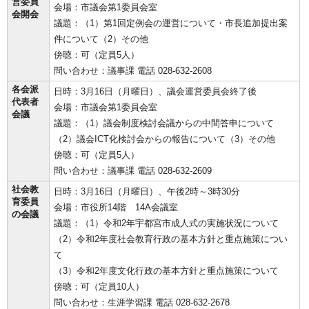
営委員
会場：市議会第1委員会室
会開会
議題：（1）第1回定例会の運営について・市長追加提出案
件について（2）その他
傍聴：可（定員5人）
問い合わせ：議事課 電話 028-632-2608
各会派
日時：3月16日（月曜日）、議会運営委員会終了後
代表者
会場：市議会第1委員会室
会議
議題：（1）議会制度検討会議からの中間答申について
（2）議会ICT化検討会からの報告について（3）その他
傍聴：可（定員5人）
問い合わせ：議事課 電話 028-632-2609
社会教
日時：3月16日（月曜日）、午後2時～3時30分
育委員
会場：市役所14階 14A会議室
の会議
議題：（1）令和2年宇都宮市成人式の実施状況について
（2）令和2年度社会教育行政の基本方針と重点施策につい
て
（3）令和2年度文化行政の基本方針と重点施策について
傍聴：可（定員10人）
問い合わせ：生涯学習課 電話 028-632-2678