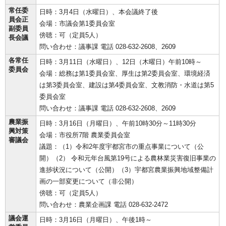
常任委
日時：3月4日（水曜日）、本会議終了後
員会正
会場：市議会第1委員会室
副委員
傍聴：可（定員5人）
長会議
問い合わせ：議事課 電話 028-632-2608、2609
各常任
日時：3月11日（水曜日）、12日（木曜日）午前10時～
委員会
会場：総務は第1委員会室、厚生は第2委員会室、環境経済
は第3委員会室、建設は第4委員会室、文教消防・水道は第5
委員会室
問い合わせ：議事課 電話 028-632-2608、2609
農業振
日時：3月16日（月曜日）、午前10時30分～11時30分
興対策
会場：市役所7階 農業委員会室
審議会
議題：（1）令和2年度宇都宮市の重点事業について（公
開）（2） 令和元年台風第19号による農林業災害復旧事業の
進捗状況について（公開）（3）宇都宮農業振興地域整備計
画の一部変更について（非公開）
傍聴：可（定員5人）
問い合わせ：農業企画課 電話 028-632-2472
議会運
日時：3月16日（月曜日）、午後1時～