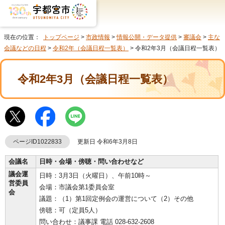
現在の位置：
トップページ
>
市政情報
>
情報公開・データ提供
>
審議会
>
主な
会議などの日程
>
令和2年（会議日程一覧表）
> 令和2年3月（会議日程一覧表）
令和2年3月（会議日程一覧表）
ページID1022833
更新日 令和6年3月8日
会議名
日時・会場・傍聴・問い合わせなど
議会運
日時：3月3日（火曜日）、午前10時～
営委員
会場：市議会第1委員会室
会
議題：（1）第1回定例会の運営について（2）その他
傍聴：可（定員5人）
問い合わせ：議事課 電話 028-632-2608