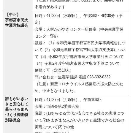
る場合があります
【中止】
日時：4月22日（水曜日）、午後3時～4時30分（予
宇都宮市民大
定）
学運営協議会
会場：人材かがやきセンター研修室（中央生涯学習
センター5階）
議題：（1）令和元年度宇都宮市民大学事業報告につ
いて（2）令和元年度宇都宮市民大学収支決算につい
て（3）令和2年度宇都宮市民大学事業計画について
（4）令和2年度宇都宮市民大学収支予算について
傍聴：可（定員10人）
問い合わせ：生涯学習課 電話 028-632-6332
（注意）新型コロナウイルス感染症の拡大防止のた
め、中止となりました。
誰もがいきい
日時：4月27日（月曜日）、午前10時～
きと安心して
会場：市議会第2委員会室
暮らせるまち
議題：(1)あらゆる世代が安心できる社会の実現につ
づくり調査特
別委員会
いて(2)さまざまな人がいきいきと生活できる社会の
実現について(3)その他