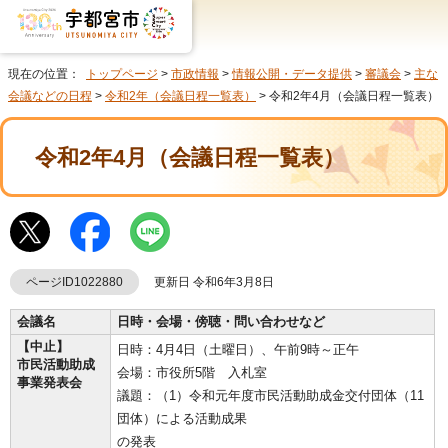
現在の位置：
トップページ
>
市政情報
>
情報公開・データ提供
>
審議会
>
主な
会議などの日程
>
令和2年（会議日程一覧表）
> 令和2年4月（会議日程一覧表）
令和2年4月（会議日程一覧表）
ページID1022880
更新日 令和6年3月8日
会議名
日時・会場・傍聴・問い合わせなど
【中止】
日時：4月4日（土曜日）、午前9時～正午
市民活動助成
会場：市役所5階 入札室
事業発表会
議題：（1）令和元年度市民活動助成金交付団体（11
団体）による活動成果
の発表