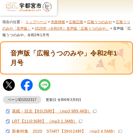
現在の位置：
トップページ
>
市政情報
>
広報広聴
>
広報うつのみや
>
広報うつ
のみや「音声版」
>
2020年（令和2年）音声版「広報うつのみや」
> 音声版「広
報うつのみや」令和2年1月号
音声版「広報うつのみや」令和2年1
月号
ページID1022317
更新日 令和6年3月8日
表紙・目次【8分26秒】 （mp3 989.4KB）
LRT【11分36秒】 （mp3 1.3MB）
新春特集 2020 START【39分24秒】 （mp3 4.5MB）