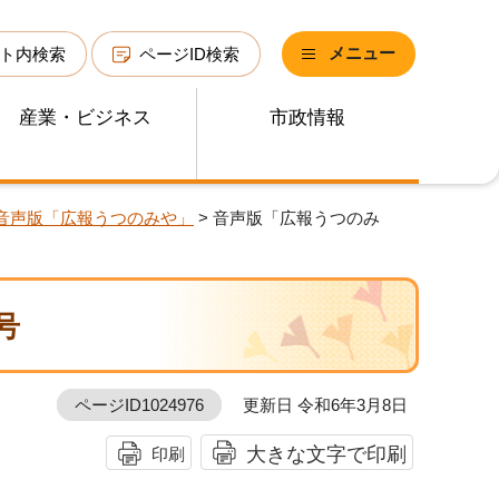
メニュー
ト内検索
ページID検索
産業・ビジネス
市政情報
）音声版「広報うつのみや」
> 音声版「広報うつのみ
号
ページID1024976
更新日 令和6年3月8日
大きな文字で印刷
印刷