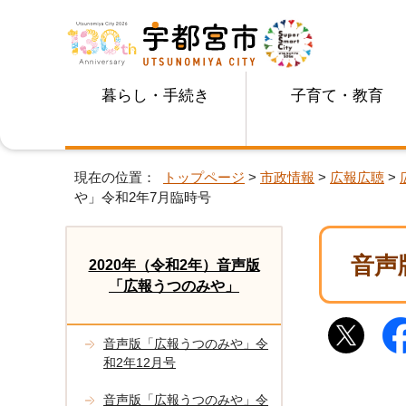
暮らし・手続き
子育て・教育
現在の位置：
トップページ
>
市政情報
>
広報広聴
>
や」令和2年7月臨時号
音声
2020年（令和2年）音声版
「広報うつのみや」
音声版「広報うつのみや」令
和2年12月号
音声版「広報うつのみや」令