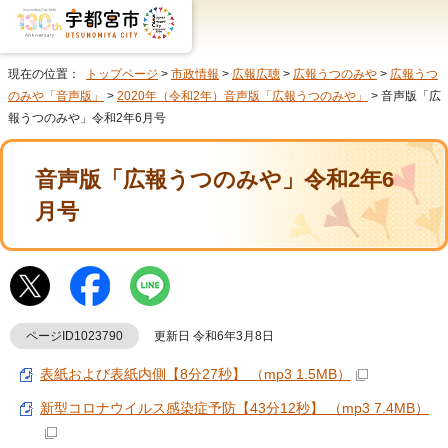
現在の位置：
トップページ
>
市政情報
>
広報広聴
>
広報うつのみや
>
広報うつ
のみや「音声版」
>
2020年（令和2年）音声版「広報うつのみや」
> 音声版「広
報うつのみや」令和2年6月号
音声版「広報うつのみや」令和2年6
月号
ページID1023790
更新日 令和6年3月8日
表紙および表紙内側【8分27秒】 （mp3 1.5MB）
新型コロナウイルス感染症予防【43分12秒】 （mp3 7.4MB）