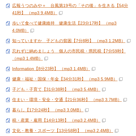
広報うつのみや＋ 台風第19号の「その後」を生きる【54分
41秒】 （mp3 9.4MB）
歩いて食べて健康維持 健康生活【23分17秒】 （mp3
4.0MB）
知っていますか 子どもの貧困【7分8秒】 （mp3 1.2MB）
忘れずに納めましょう 個人の市民税・県民税【7分59秒】
（mp3 1.4MB）
Information【8分23秒】 （mp3 1.4MB）
健康・福祉・国保・年金【34分31秒】 （mp3 5.9MB）
子ども・子育て【31分38秒】 （mp3 5.4MB）
住まい・環境・安全・交通【21分36秒】 （mp3 3.7MB）
暮らし【17分24秒】 （mp3 3.0MB）
税・産業・雇用【14分13秒】 （mp3 2.4MB）
文化・教養・スポーツ【13分58秒】 （mp3 2.4MB）