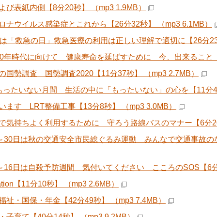
び表紙内側【8分20秒】 （mp3 1.9MB）
ロナウイルス感染症とこれから【26分32秒】 （mp3 6.1MB）
日は「救急の日」救急医療の利用は正しい理解で適切に【26分23秒】
00年時代に向けて 健康寿命を延ばすために 今、出来ること【12分
国勢調査 国勢調査2020【11分37秒】 （mp3 2.7MB）
もったいない月間 生活の中に「もったいない」の心を【11分45秒】
ます LRT整備工事【13分8秒】 （mp3 3.0MB）
で気持ちよく利用するために 守ろう路線バスのマナー【6分20秒】
1～30日は秋の交通安全市民総ぐるみ運動 みんなで交通事故のない 
0～16日は自殺予防週間 気付いてください こころのSOS【6分10
mation【11分10秒】 （mp3 2.6MB）
祉・国保・年金【42分49秒】 （mp3 7.4MB）
子育て【40分14秒】 （mp3 9.2MB）