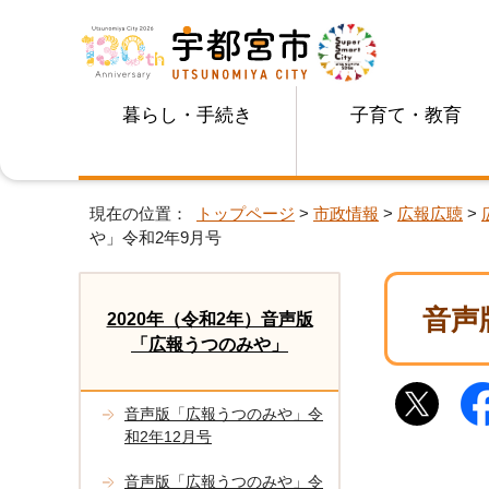
暮らし・手続き
子育て・教育
現在の位置：
トップページ
>
市政情報
>
広報広聴
>
や」令和2年9月号
音声
2020年（令和2年）音声版
「広報うつのみや」
音声版「広報うつのみや」令
和2年12月号
音声版「広報うつのみや」令