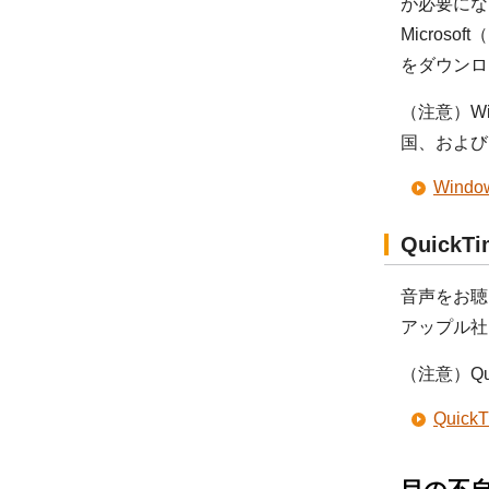
が必要にな
Micros
をダウンロ
（注意）Wi
国、および
Win
Quick
音声をお聴
アップル社
（注意）Q
Qui