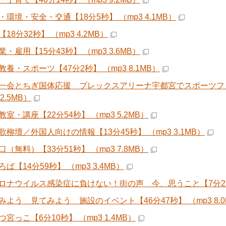
・環境・安全・交通【18分5秒】 （mp3 4.1MB）
18分32秒】 （mp3 4.2MB）
・雇用【15分43秒】 （mp3 3.6MB）
養・スポーツ【47分2秒】 （mp3 8.1MB）
一会とちぎ国体応援 ブレックスアリーナ宇都宮でスポーツフェ
 2.5MB）
室・講座【22分54秒】 （mp3 5.2MB）
歌柳壇／外国人向けの情報【13分45秒】 （mp3 3.1MB）
（無料）【33分51秒】 （mp3 7.8MB）
ば【14分59秒】 （mp3 3.4MB）
ロナウイルス感染症に負けない！街の声 今、思うこと【7分27秒】
みよう 見てみよう 施設のイベント【46分47秒】 （mp3 8.0
宮っこ【6分10秒】 （mp3 1.4MB）