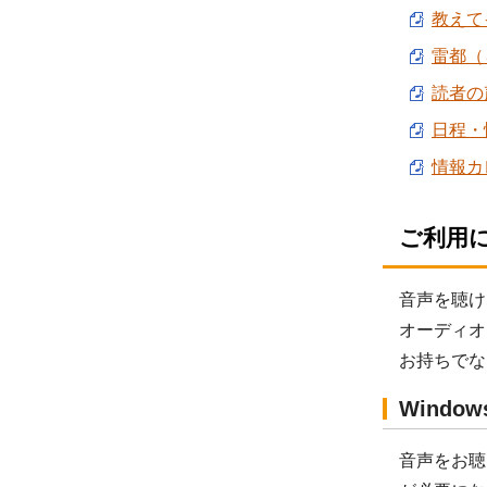
教えて
雷都（ら
読者の声
日程・情
情報カレ
ご利用
音声を聴け
オーディオ
お持ちでな
Windo
音声をお聴き