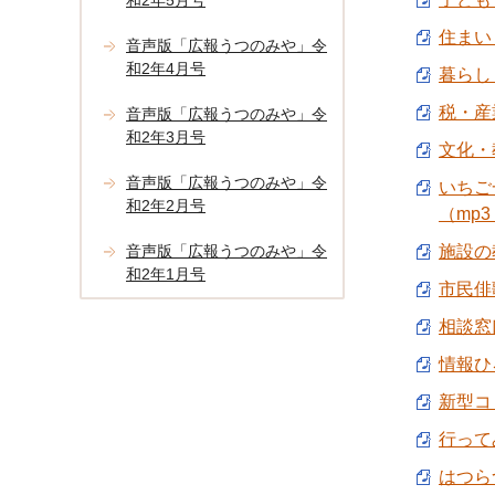
和2年5月号
住まい
音声版「広報うつのみや」令
和2年4月号
暮らし【
税・産業
音声版「広報うつのみや」令
和2年3月号
文化・教
音声版「広報うつのみや」令
いちご
和2年2月号
（mp3
音声版「広報うつのみや」令
施設の教
和2年1月号
市民俳
相談窓口
情報ひろ
新型コ
行って
はつらつ