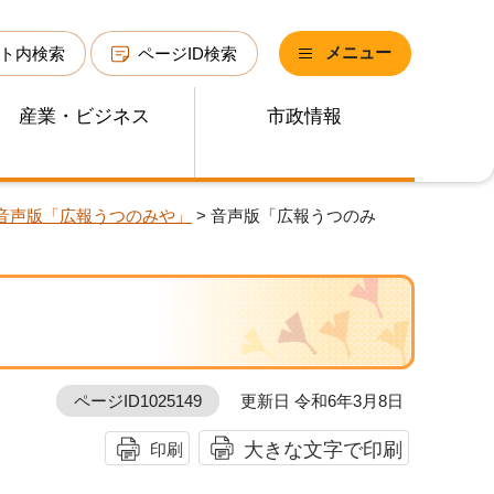
メニュー
ト内検索
ページID検索
産業・ビジネス
市政情報
）音声版「広報うつのみや」
> 音声版「広報うつのみ
ページID1025149
更新日 令和6年3月8日
大きな文字で印刷
印刷