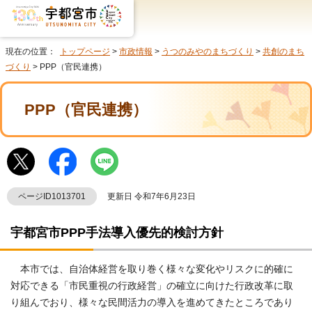
現在の位置：
トップページ
>
市政情報
>
うつのみやのまちづくり
>
共創のまち
づくり
> PPP（官民連携）
PPP（官民連携）
ページID1013701
更新日 令和7年6月23日
宇都宮市PPP手法導入優先的検討方針
本市では、自治体経営を取り巻く様々な変化やリスクに的確に
対応できる「市民重視の行政経営」の確立に向けた行政改革に取
り組んでおり、様々な民間活力の導入を進めてきたところであり