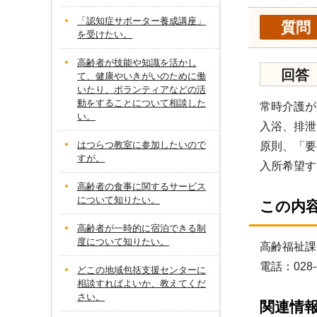
「認知症サポーター養成講座」
質問
を受けたい。
高齢者が技能や知識を活かし
回答
て、健康やいきがいのために働
いたり、ボランティアなどの活
動をすることについて相談した
常時介護が
い。
入浴、排泄
はつらつ教室に参加したいので
原則、「要
すが。
入所希望す
高齢者の食事に関するサービス
について知りたい。
この内
高齢者が一時的に宿泊できる制
度について知りたい。
高齢福祉課
電話：028-
どこの地域包括支援センターに
相談すればよいか、教えてくだ
さい。
関連情