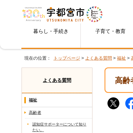
暮らし・手続き
子育て・教育
現在の位置：
トップページ
>
よくある質問
>
福祉
>
高齢
よくある質問
福祉
高齢者
認知症サポーターについて知り
たい。