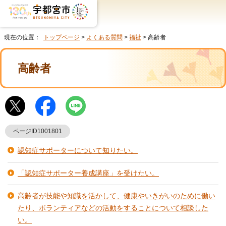
現在の位置：
トップページ
>
よくある質問
>
福祉
> 高齢者
高齢者
ページID1001801
認知症サポーターについて知りたい。
「認知症サポーター養成講座」を受けたい。
高齢者が技能や知識を活かして、健康やいきがいのために働い
たり、ボランティアなどの活動をすることについて相談した
い。