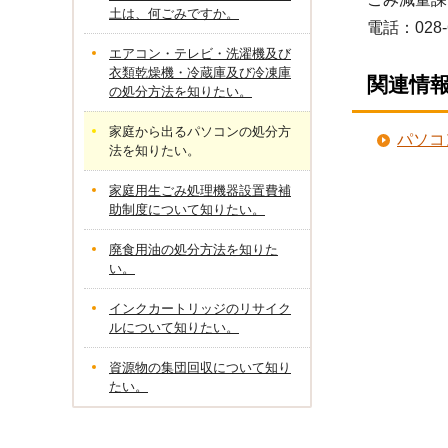
土は、何ごみですか。
電話：028-
エアコン・テレビ・洗濯機及び
衣類乾燥機・冷蔵庫及び冷凍庫
関連情
の処分方法を知りたい。
家庭から出るパソコンの処分方
パソコ
法を知りたい。
家庭用生ごみ処理機器設置費補
助制度について知りたい。
廃食用油の処分方法を知りた
い。
インクカートリッジのリサイク
ルについて知りたい。
資源物の集団回収について知り
たい。