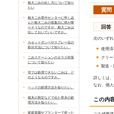
粗大ごみの出し方について知り
たい
質問
粗大ごみ受付センターに申し込
んだ粗大ごみの収集日に雨が降
回答
りそうなのですが、粗大ごみは
出しておいていいですか。
次のいずれ
カセットボンベやスプレー缶の
処分方法について知りたい。
使用済
クリー
ごみステーションのカラス対策
について知りたい
製造・
市では処理できないごみは、ど
のようなものですか。
詳しくは、
なお、個人
ベッドの処理方法を知りたい。
植木の剪定などで出た草木の処
この内
理方法を知りたい。
家庭菜園やプランターで使った
ごみ減量課