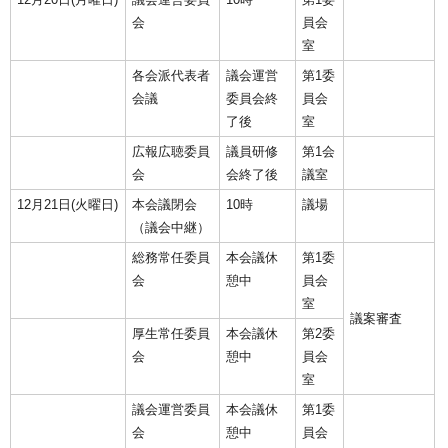
会
員会
室
各会派代表者
議会運営
第1委
会議
委員会終
員会
了後
室
広報広聴委員
議員研修
第1会
会
会終了後
議室
12月21日(火曜日)
本会議閉会
10時
議場
（議会中継）
総務常任委員
本会議休
第1委
会
憩中
員会
室
議案審査
厚生常任委員
本会議休
第2委
会
憩中
員会
室
議会運営委員
本会議休
第1委
会
憩中
員会