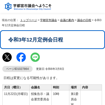
現在の位置：
トップページ
>
宇都宮市議会
>
会議の案内
>
議会の日程
> 令和3
年12月定例会日程
令和3年12月定例会日程
ページID1027864
更新日 令和6年3月8日
日程は変更になる可能性があります。
月日（曜日）
会議名
時刻
場所
内容
11月22日(月曜日)
招集告示・議
10時
第1委
会運営委員会
員会
室