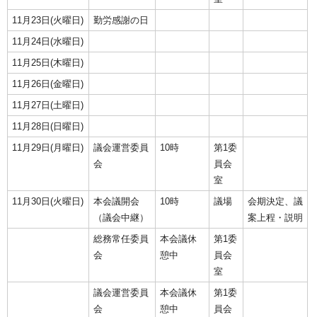
11月23日(火曜日)
勤労感謝の日
11月24日(水曜日)
11月25日(木曜日)
11月26日(金曜日)
11月27日(土曜日)
11月28日(日曜日)
11月29日(月曜日)
議会運営委員
10時
第1委
会
員会
室
11月30日(火曜日)
本会議開会
10時
議場
会期決定、議
（議会中継）
案上程・説明
総務常任委員
本会議休
第1委
会
憩中
員会
室
議会運営委員
本会議休
第1委
会
憩中
員会