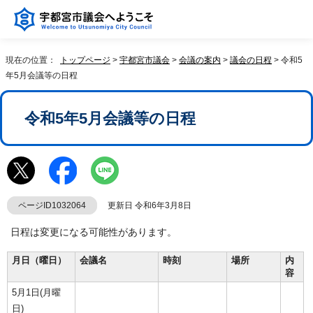
現在の位置：
トップページ
>
宇都宮市議会
>
会議の案内
>
議会の日程
> 令和5
年5月会議等の日程
令和5年5月会議等の日程
ページID1032064
更新日 令和6年3月8日
日程は変更になる可能性があります。
月日（曜日）
会議名
時刻
場所
内
容
5月1日(月曜
日)