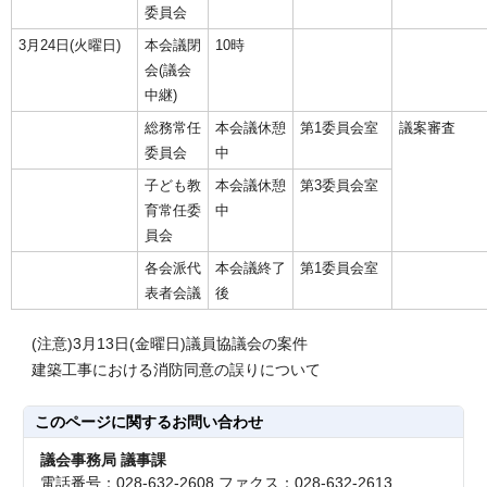
委員会
3月24日(火曜日)
本会議閉
10時
会(議会
中継)
総務常任
本会議休憩
第1委員会室
議案審査
委員会
中
子ども教
本会議休憩
第3委員会室
育常任委
中
員会
各会派代
本会議終了
第1委員会室
表者会議
後
(注意)3月13日(金曜日)議員協議会の案件
建築工事における消防同意の誤りについて
このページに関する
お問い合わせ
議会事務局 議事課
電話番号：028-632-2608 ファクス：028-632-2613