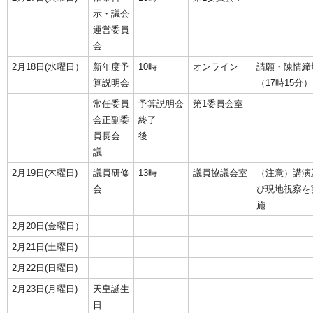
示・議会
運営委員
会
2月18日(水曜日）
新年度予
10時
オンライン
請願・陳情締
算説明会
（17時15分）
常任委員
予算説明会
第1委員会室
会正副委
終了
員長会
後
議
2月19日(木曜日)
議員研修
13時
議員協議会室
（注意）講演
会
び現地視察を
施
2月20日(金曜日）
2月21日(土曜日)
2月22日(日曜日)
2月23日(月曜日)
天皇誕生
日