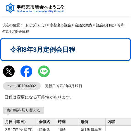
現在の位置：
トップページ
>
宇都宮市議会
>
会議の案内
>
議会の日程
> 令和8
年3月定例会日程
令和8年3月定例会日程
ページID1044002
更新日 令和8年3月17日
日程は変更になる可能性があります。
表の幅を切り替える
月日（曜日）
会議名
時刻
場所
内容
2月17日(火曜日)
招集告
10時
第1委員会室