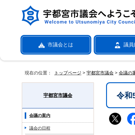
市議会とは
議員
現在の位置：
トップページ
>
宇都宮市議会
>
会議の
令和
宇都宮市議会
会議の案内
議会の日程