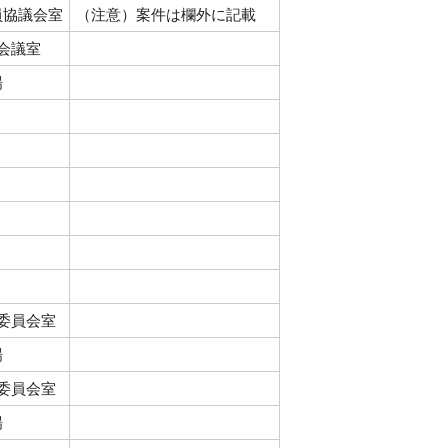
員協議会室
（注意）案件は欄外に記載
1会議室
場
1委員会室
場
1委員会室
場