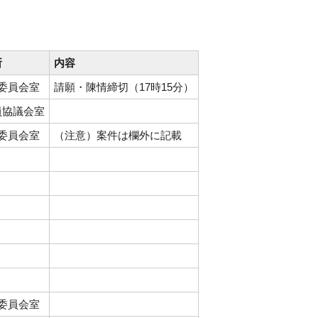
所
内容
1委員会室
請願・陳情締切（17時15分）
員協議会室
1委員会室
（注意）案件は欄外に記載
1委員会室