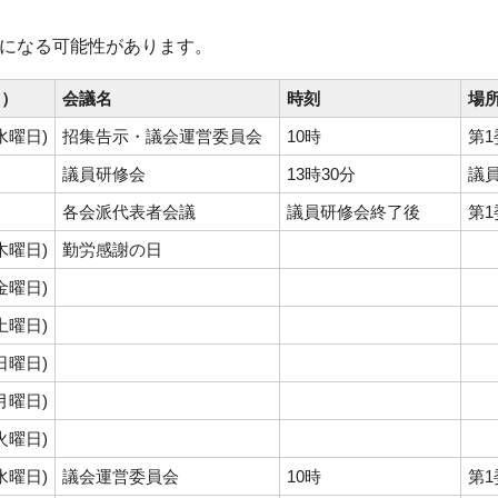
になる可能性があります。
日）
会議名
時刻
場
(水曜日)
招集告示・議会運営委員会
10時
第
議員研修会
13時30分
議
各会派代表者会議
議員研修会終了後
第
(木曜日)
勤労感謝の日
(金曜日)
(土曜日)
(日曜日)
(月曜日)
(火曜日)
(水曜日)
議会運営委員会
10時
第