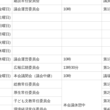
建設常任委員会
議
(金曜日)
議会運営委員会
10時
第
(土曜日)
(日曜日)
(月曜日)
(火曜日)
(水曜日)
(木曜日)
議会運営委員会
10時
第
広報広聴委員会
13時30分
第
(金曜日)
本会議閉会（議会中継）
10時
議
総務常任委員会
第
厚生常任委員会
第
子ども文教常任委員会
第
本会議休憩中
環境経済常任委員会
第