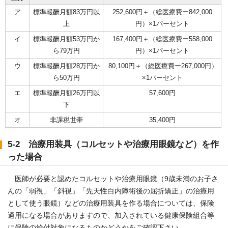
ア
標準報酬月額83万円以
252,600円＋（総医療費ー842,000
上
円）×1パーセント
イ
標準報酬月額53万円か
167,400円＋（総医療費ー558,000
ら79万円
円）×1パーセント
ウ
標準報酬月額28万円か
80,100円＋（総医療費ー267,000円）
ら50万円
×1パーセント
エ
標準報酬月額26万円以
57,600円
下
オ
非課税世帯
35,400円
5-2 治療用装具（コルセットや治療用眼鏡など）を作
った場合
医師が必要と認めたコルセットや治療用眼鏡（9歳未満のお子さ
んの「弱視」「斜視」「先天性白内障術後の屈折矯正」の治療用
として使う眼鏡）などの治療用装具を作る場合については、保険
適用になる場合がありますので、加入されている健康保険組合等
に保険の給付対象になるものかどうかをご確認下さい。