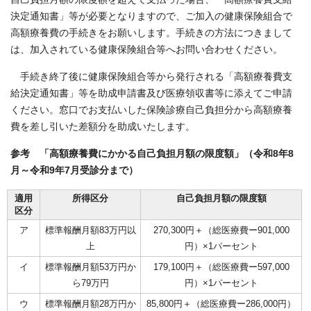
決定通知書」等が必要となりますので、ご加入の健康保険組合で
高額療養費の手続きをお願いします。手続きの方法につきまして
は、加入されている健康保険組合等へお問い合わせください。
手続き終了後に健康保険組合等から発行される「高額療養費支
給決定通知書」等を助成申請書及び医療領収書等に添えてご申請
ください。窓口でお支払いした保険診療自己負担分から高額療養
費を差し引いた差額分を助成いたします。
参考 「高額療養費にかかる自己負担月額の限度額」（令和8年8
月～令和9年7月受診分まで）
適用
所得区分
自己負担月額の限度額
区分
ア
標準報酬月額83万円以
270,300円＋（総医療費ー901,000
上
円）×1パーセント
イ
標準報酬月額53万円か
179,100円＋（総医療費ー597,000
ら79万円
円）×1パーセント
ウ
標準報酬月額28万円か
85,800円＋（総医療費ー286,000円）