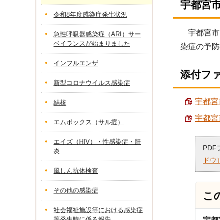
宇都宮
令和8年度感染症発生状況
宇都宮市で
急性呼吸器感染症（ARI）サー
ベイランスが始まりました
染症の予防
インフルエンザ
添付フ
新型コロナウイルス感染症
宇都宮
結核
宇都宮市
エムポックス（サル痘）
エイズ（HIV）・性感染症・肝
PD
炎
ドウ
風しん抗体検査
その他の感染症
こ
社会福祉施設等における感染症
等発生時に係る報告