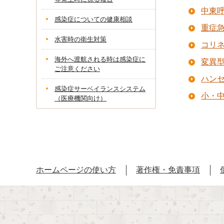
中東呼
感染症についての健康相談
重症急
水害時の衛生対策
コリ
海外へ渡航される時は感染症に
変異
ご注意ください
ハン
感染症サーベイランスシステム
小・
（医療機関向け）
ホームページの使い方
著作権・免責事項