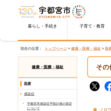
暮らし・手続き
子育て・教育
現在の位置：
トップページ
>
健康・医療・福祉
>
医
その
健康・医療・福祉
医療
感染症
宇都宮市感染症予防計画の策定
について
ノロ