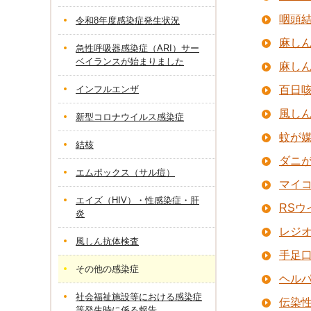
咽頭
令和8年度感染症発生状況
麻し
急性呼吸器感染症（ARI）サー
ベイランスが始まりました
麻し
インフルエンザ
百日
風し
新型コロナウイルス感染症
蚊が
結核
ダニ
エムポックス（サル痘）
マイ
エイズ（HIV）・性感染症・肝
RSウ
炎
レジ
風しん抗体検査
手足
その他の感染症
ヘル
社会福祉施設等における感染症
伝染
等発生時に係る報告