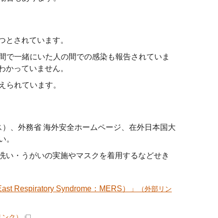
つとされています。
間で一緒にいた人の間での感染も報告されていま
わかっていません。
えられています。
ス）、外務省 海外安全ホームページ、在外日本国大
い。
手洗い・うがいの実施やマスクを着用するなどせき
spiratory Syndrome：MERS）」
（外部リン
リンク）