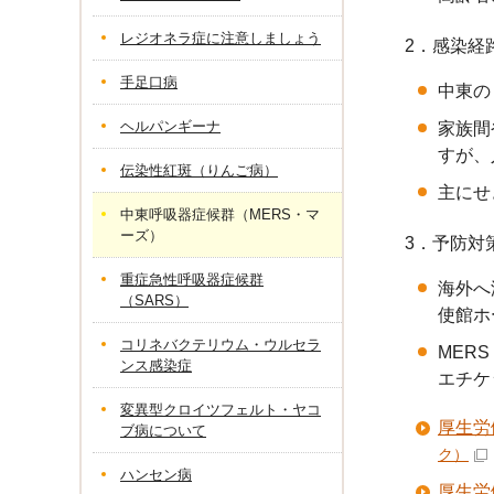
レジオネラ症に注意しましょう
2．感染経
手足口病
中東の
ヘルパンギーナ
家族間
すが、
伝染性紅斑（りんご病）
主にせ
中東呼吸器症候群（MERS・マ
ーズ）
3．予防対
重症急性呼吸器症候群
海外へ
（SARS）
使館ホ
コリネバクテリウム・ウルセラ
MER
ンス感染症
エチケ
変異型クロイツフェルト・ヤコ
厚生労働
ブ病について
ク）
ハンセン病
厚生労