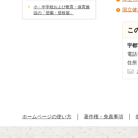
小・中学校および教育・保育施
国立健
設の「登園・登校届」
こ
宇都
電話番
住所
ホームページの使い方
著作権・免責事項