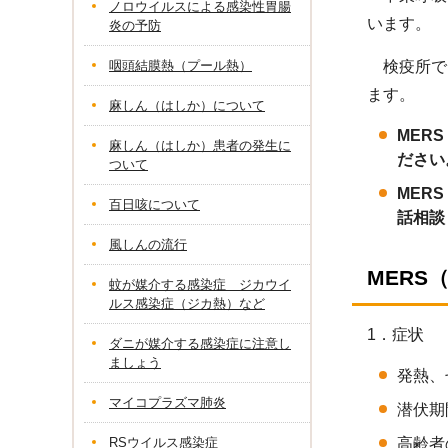
ノロウイルスによる感染性胃腸
います。
炎の予防
咽頭結膜熱（プール熱）
検疫所で
ます。
麻しん（はしか）について
MER
麻しん（はしか）患者の発生に
ださ
ついて
MER
百日咳について
話相談
風しんの流行
MERS
蚊が媒介する感染症 ジカウイ
ルス感染症（ジカ熱）など
1．症状
ダニが媒介する感染症に注意し
ましょう
発熱、
マイコプラズマ肺炎
潜伏期
RSウイルス感染症
高齢者