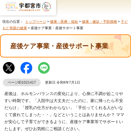
現在の位置：
トップページ
>
健康・医療・福祉
>
健康・健診・予防接種
>
子ど
もと母親の健康
> 産後ケア事業・産後サポート事業
産後ケア事業・産後サポート事業
ページID1021417
更新日 令和8年7月1日
産後は、ホルモンバランスの変化により、心身に不調が起こりや
すい時期です。「入院中は大丈夫だったのに、家に帰ったら不安
だらけ」「授乳の仕方がわからない」「手伝ってくれる人がいな
くて疲れてしまった・・」などということはありませんか？ ママ
が安心して子育てができるように、産後ケア事業等でサポートい
たします。ぜひお気軽にご相談ください。